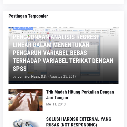
Postingan Terpopuler
STATISTIKA
PENGGUNAAN ANALISIS REGRESI
LINEAR DALAM MENENTUKAN
PENGARUH VARIABEL BEBAS
TERHADAP VARIABEL TERIKAT DENGAN
SPSS
by
Jumardi Nasir, S.Si
-
Agustus 25, 2017
Trik Mudah Hitung Perkalian Dengan
Jari Tangan
Mei 11, 2013
SOLUSI HARDISK EXTERNAL YANG
RUSAK (NOT RESPONDING)