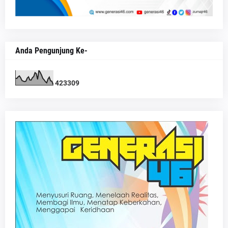
Anda Pengunjung Ke-
4
2
3
3
0
9