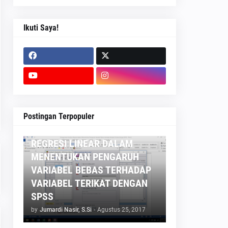
Ikuti Saya!
STATISTIKA
Postingan Terpopuler
PENGGUNAAN ANALISIS
REGRESI LINEAR DALAM
MENENTUKAN PENGARUH
VARIABEL BEBAS TERHADAP
VARIABEL TERIKAT DENGAN
SPSS
by
Jumardi Nasir, S.Si
-
Agustus 25, 2017