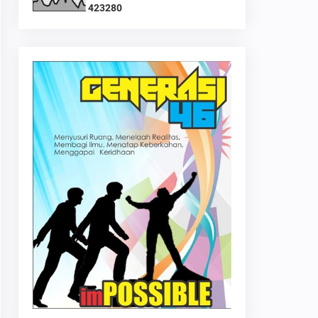
4
2
3
2
8
0