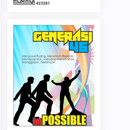
4
2
3
2
8
1