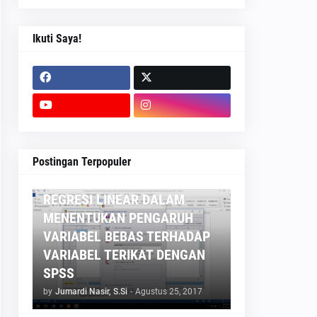
Ikuti Saya!
STATISTIKA
Postingan Terpopuler
PENGGUNAAN ANALISIS
REGRESI LINEAR DALAM
MENENTUKAN PENGARUH
VARIABEL BEBAS TERHADAP
VARIABEL TERIKAT DENGAN
SPSS
by
Jumardi Nasir, S.Si
-
Agustus 25, 2017