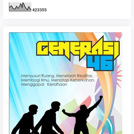
4
2
3
3
5
5