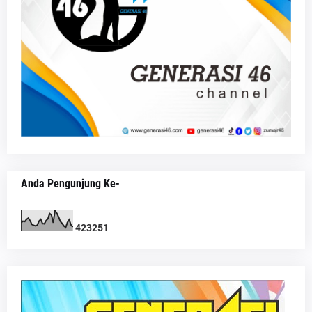
Anda Pengunjung Ke-
4
2
3
2
5
1