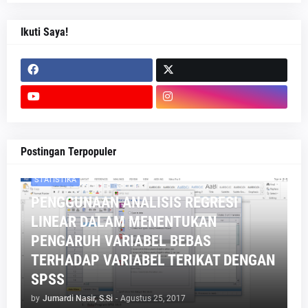
Ikuti Saya!
Postingan Terpopuler
STATISTIKA
PENGGUNAAN ANALISIS REGRESI
LINEAR DALAM MENENTUKAN
PENGARUH VARIABEL BEBAS
TERHADAP VARIABEL TERIKAT DENGAN
SPSS
by
Jumardi Nasir, S.Si
-
Agustus 25, 2017