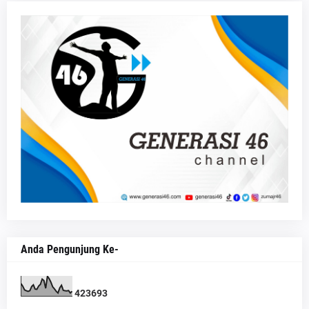
Anda Pengunjung Ke-
4
2
3
6
9
3