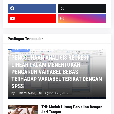
Postingan Terpopuler
STATISTIKA
PENGGUNAAN ANALISIS REGRESI
LINEAR DALAM MENENTUKAN
PENGARUH VARIABEL BEBAS
TERHADAP VARIABEL TERIKAT DENGAN
SPSS
by
Jumardi Nasir, S.Si
-
Agustus 25, 2017
Trik Mudah Hitung Perkalian Dengan
Jari Tangan