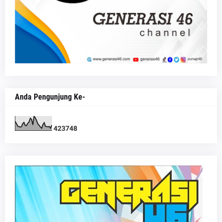
Anda Pengunjung Ke-
4
2
3
7
4
8