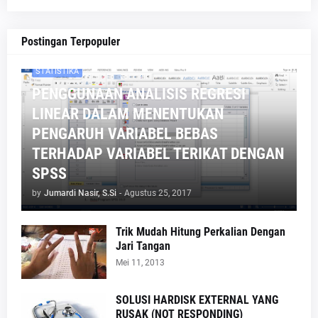
Postingan Terpopuler
STATISTIKA
PENGGUNAAN ANALISIS REGRESI
LINEAR DALAM MENENTUKAN
PENGARUH VARIABEL BEBAS
TERHADAP VARIABEL TERIKAT DENGAN
SPSS
by
Jumardi Nasir, S.Si
-
Agustus 25, 2017
Trik Mudah Hitung Perkalian Dengan
Jari Tangan
Mei 11, 2013
SOLUSI HARDISK EXTERNAL YANG
RUSAK (NOT RESPONDING)