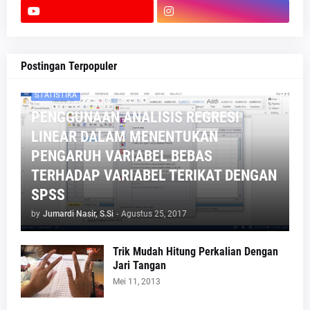
Postingan Terpopuler
STATISTIKA
PENGGUNAAN ANALISIS REGRESI
LINEAR DALAM MENENTUKAN
PENGARUH VARIABEL BEBAS
TERHADAP VARIABEL TERIKAT DENGAN
SPSS
by
Jumardi Nasir, S.Si
-
Agustus 25, 2017
Trik Mudah Hitung Perkalian Dengan
Jari Tangan
Mei 11, 2013