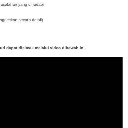
masalahan yang dihadapi
gecekan secara detail)
sud dapat disimak melalui video dibawah ini.