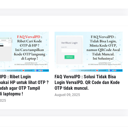
lPD : Ribet Login
FAQ VervalPD : Solusi Tidak Bisa
pakai HP untuk lihat OTP ?
Login VervalPD. QR Code dan Kode
mudah agar OTP Tampil
OTP tidak muncul.
i laptopmu !
August 09, 2025
2025