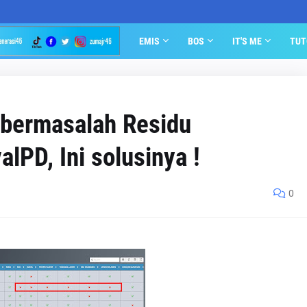
EMIS
BOS
IT'S ME
TUT
 bermasalah Residu
lPD, Ini solusinya !
0