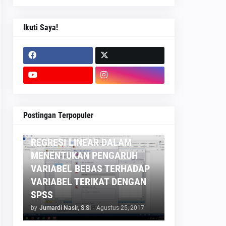
Ikuti Saya!
STATISTIKA
Postingan Terpopuler
PENGGUNAAN ANALISIS
REGRESI LINEAR DALAM
MENENTUKAN PENGARUH
VARIABEL BEBAS TERHADAP
VARIABEL TERIKAT DENGAN
SPSS
by
Jumardi Nasir, S.Si
-
Agustus 25, 2017