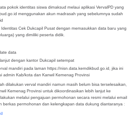
a pokok identitas siswa dimaksud melaui aplikasi VervalPD yang
dikbud.go.id menggunakan akun madrasah yang sebelumnya sudah
id
t Identitas Cek Dukcapil Pusat dengan memasukkan data baru yang
rga) yang dimiliki peserta didik.
date data
 lanjut dengan kantor Dukcapil setempat
al mandiri pada laman https://nisn.data.kemdikbud.go.id, jika ini
lui admin Kab/kota dan Kanwil Kemenag Provinsi
lah dilakukan verval mandiri namun masih belum bisa terselesaikan,
l Kemenag Provinsi untuk dikoordinasikan lebih lanjut ke
ilakukan melalui pengajuan permohonan secara resmi melalui email
 berkas permohonan dan kelengkapan data dukung diantaranya :
NI