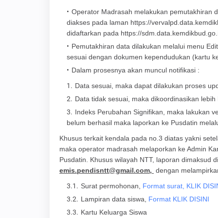
Operator Madrasah melakukan pemutakhiran dat
diakses pada laman https://vervalpd.data.kem
didaftarkan pada https://sdm.data.kemdikbud.go.
Pemutakhiran data dilakukan melalui menu Edi
sesuai dengan dokumen kependudukan (kartu kelua
Dalam prosesnya akan muncul notifikasi :
Data sesuai, maka dapat dilakukan proses up
Data tidak sesuai, maka dikoordinasikan lebih
Indeks Perubahan Signifikan, maka lakukan verv
belum berhasil maka laporkan ke Pusdatin mela
Khusus terkait kendala pada no.3 diatas yakni sete
maka operator madrasah melaporkan ke Admin Kanwi
Pusdatin. Khusus wilayah NTT, laporan dimaksud d
emis.pendisntt@gmail.com,
dengan melampirkan
Surat permohonan,
Format surat, KLIK DISI
Lampiran data siswa,
Format KLIK DISINI
Kartu Keluarga Siswa