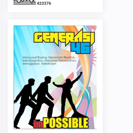
4
2
3
3
7
6